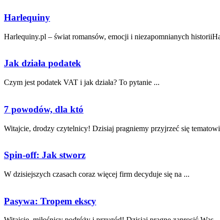
Harlequiny
Harlequiny.pl – świat romansów, emocji i niezapomnianych historiiHarl
Jak działa podatek
Czym jest podatek‌ VAT i jak działa? To ‌pytanie ...
7 powodów, dla któ
Witajcie,​ drodzy czytelnicy! Dzisiaj pragniemy przyjrzeć się ⁢tematowi
Spin-off: Jak stworz
W dzisiejszych czasach coraz więcej‍ firm decyduje się ​na ...
Pasywa: Tropem ekscy
Witajcie, miłośnicy ⁤podróży i przygód! Dzisiaj ⁢pragnę zaprosić Was ..