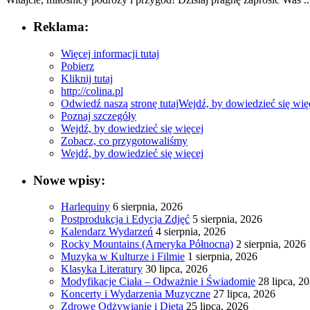
Reklama:
Więcej informacji tutaj
Pobierz
Kliknij tutaj
http://colina.pl
Odwiedź naszą stronę tutaj
Wejdź, by dowiedzieć się wię
Poznaj szczegóły
Wejdź, by dowiedzieć się więcej
Zobacz, co przygotowaliśmy
Wejdź, by dowiedzieć się więcej
Nowe wpisy:
Harlequiny
6 sierpnia, 2026
Postprodukcja i Edycja Zdjęć
5 sierpnia, 2026
Kalendarz Wydarzeń
4 sierpnia, 2026
Rocky Mountains (Ameryka Północna)
2 sierpnia, 2026
Muzyka w Kulturze i Filmie
1 sierpnia, 2026
Klasyka Literatury
30 lipca, 2026
Modyfikacje Ciała – Odważnie i Świadomie
28 lipca, 2
Koncerty i Wydarzenia Muzyczne
27 lipca, 2026
Zdrowe Odżywianie i Dieta
25 lipca, 2026