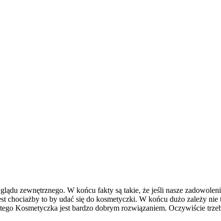
yglądu zewnętrznego. W końcu fakty są takie, że jeśli nasze zadowole
t chociażby to by udać się do kosmetyczki. W końcu dużo zależy nie ty
atego Kosmetyczka jest bardzo dobrym rozwiązaniem. Oczywiście trzeb