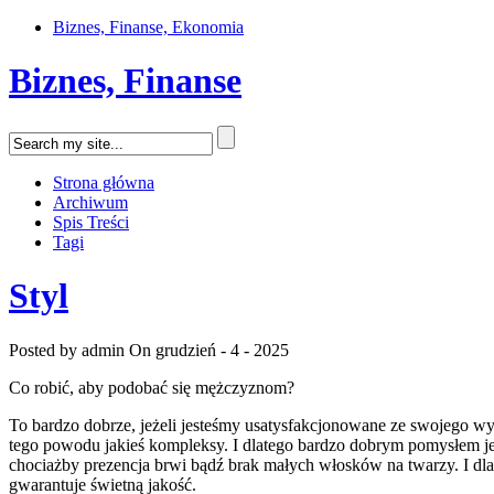
Biznes, Finanse, Ekonomia
Biznes, Finanse
Strona główna
Archiwum
Spis Treści
Tagi
Styl
Posted by admin
On grudzień - 4 - 2025
Co robić, aby podobać się mężczyznom?
To bardzo dobrze, jeżeli jesteśmy usatysfakcjonowane ze swojego w
tego powodu jakieś kompleksy. I dlatego bardzo dobrym pomysłem jes
chociażby prezencja brwi bądź brak małych włosków na twarzy. I dl
gwarantuje świetną jakość.