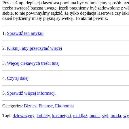
Przecież np. depilacja laserowa powinna być w umiejętny sposób przep
trzeba zwracać baczną uwagę, jeżeli pragniemy być zadowolone z wł
siebie, to nie powinnyśmy sądzić, że tylko depilacja laserowa czy la
dzień będziemy miały piękną sylwetkę. To akurat pewnik.
1.
Sprawdź ten artykuł
2.
Kliknij, aby przeczytać więcej
3.
Więcej ciekawych treści tutaj
4.
Czytaj dalej
5.
Sprawdź więcej informacji
Categories:
Biznes, Finanse, Ekonomia
Tagi:
dziewczyny
,
kobiety
,
kosmetyki
,
makijaż
,
moda
,
styl
,
uroda
,
wy